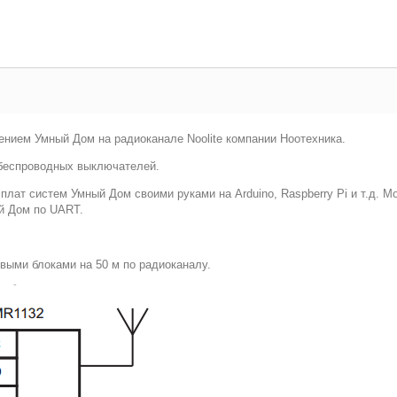
нием Умный Дом на радиоканале Noolite компании Ноотехника.
 беспроводных выключателей.
 плат систем Умный Дом своими руками на Arduino, Raspberry Pi и т.д.
й Дом по UART.
выми блоками на 50 м по радиоканалу.