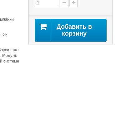
омпании
Добавить в
корзину
т 32
борки плат
д. Модуль
й системе