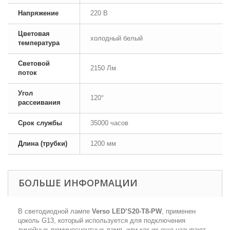
Напряжение
220 В
Цветовая
холодный белый
температура
Световой
2150 Лм
поток
Угол
120°
рассеивания
Срок службы
35000 часов
Длина (трубки)
1200 мм
БОЛЬШЕ ИНФОРМАЦИИ
В светодиодной лампе
Verso LED’S20-T8-PW
, применен
цоколь G13, который используется для подключения
линейных люминесцентных ламп, или как их еще называют,