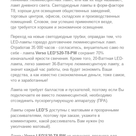
ламп дневного света. Светодиодные лампы в форм-факторе
T8, хороши для освещения общественных заведений,
торговых центров, офисов, складских и производственных
помещений. Словом, они успешно применяются везде,
где требуется хорошее и экономичное освещение.
Переход на новые светодиодные трубки, оправдан тем, что
LED-лампы гораздо долговечнее люминесцентных ламп.
Отработав 35 000 часов - согласитесь, внушительно само по
себе - лампа
Verso LED’S20-T8-PW
сохранит 70%
изначальной яркости свечения. Кроме того, 20-Ваттная LED-
лампа, легко заменит 36-Ваттную люминесцентную лампу, а
значит каждый час работы, она будет экономить Ваши
средства, а как известно сэкономленные деньги, тоже самое,
что и заработанные!
Лампа не требует балластов и пускателей, поэтому если Вы
подключаете ее вместо люминесцентной, необходимо
отсоединить пускорегулирующую аппаратуру (ПРА).
Лампы серии
LED’S
доступны с матовыми и прозрачными
рассеивателями, поэтому при заказе, укажите в
комментариях, какой рассеиватель Вам нужен (по
умолчанию матовый).
Лампы
Verso LED’S20-T8-PW
не излучают, вредного для