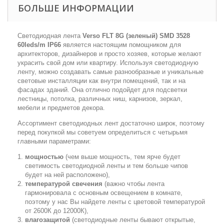
БОЛЬШЕ ИНФОРМАЦИИ
Светодиодная лента
Verso FLT 8G (зеленый) SMD 3528
60leds/m IP66
является настоящим помощником для
архитекторов, дизайнеров и просто хозяев, которые желают
украсить свой дом или квартиру. Используя светодиодную
ленту, можно создавать самые разнообразные и уникальные
световые инсталляции как внутри помещений, так и на
фасадах зданий. Она отлично подойдет для подсветки
лестницы, потолка, различных ниш, карнизов, зеркал,
мебели и предметов декора.
Ассортимент светодиодных лент достаточно широк, поэтому
перед покупкой мы советуем определиться с четырьмя
главными параметрами:
мощностью
(чем выше мощность, тем ярче будет
светимость светодиодной ленты и тем больше чипов
будет на ней расположено),
температурой свечения
(важно чтобы лента
гармонировала с основным освещением в комнате,
поэтому у нас Вы найдете ленты с цветовой температурой
от 2600К до 12000К),
влагозащитой
(светодиодные ленты бывают открытые,