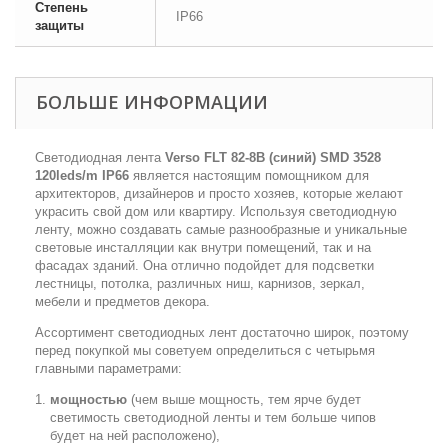
Степень
IP66
защиты
БОЛЬШЕ ИНФОРМАЦИИ
Светодиодная лента
Verso FLT 82-8B (синий) SMD 3528
120leds/m IP66
является настоящим помощником для
архитекторов, дизайнеров и просто хозяев, которые желают
украсить свой дом или квартиру. Используя светодиодную
ленту, можно создавать самые разнообразные и уникальные
световые инсталляции как внутри помещений, так и на
фасадах зданий. Она отлично подойдет для подсветки
лестницы, потолка, различных ниш, карнизов, зеркал,
мебели и предметов декора.
Ассортимент светодиодных лент достаточно широк, поэтому
перед покупкой мы советуем определиться с четырьмя
главными параметрами:
мощностью
(чем выше мощность, тем ярче будет
светимость светодиодной ленты и тем больше чипов
будет на ней расположено),