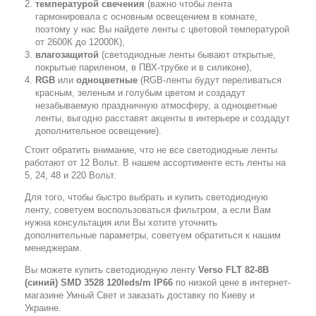
температурой свечения
(важно чтобы лента
гармонировала с основным освещением в комнате,
поэтому у нас Вы найдете ленты с цветовой температурой
от 2600К до 12000К),
влагозащитой
(светодиодные ленты бывают открытые,
покрытые париленом, в ПВХ-трубке и в силиконе),
RGB
или
одноцветные
(RGB-ленты будут переливаться
красным, зеленым и голубым цветом и создадут
незабываемую праздничную атмосферу, а одноцветные
ленты, выгодно расставят акценты в интерьере и создадут
дополнительное освещение).
Стоит обратить внимание, что не все светодиодные ленты
работают от 12 Вольт. В нашем ассортименте есть ленты на
5, 24, 48 и 220 Вольт.
Для того, чтобы быстро выбрать и купить светодиодную
ленту, советуем воспользоваться фильтром, а если Вам
нужна консультация или Вы хотите уточнить
дополнительные параметры, советуем обратиться к нашим
менеджерам.
Вы можете купить светодиодную ленту
Verso FLT 82-8B
(синий) SMD 3528 120leds/m IP66
по низкой цене в интернет-
магазине Умный Свет и заказать доставку по Киеву и
Украине.