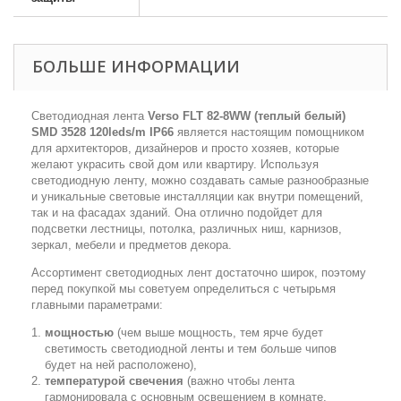
БОЛЬШЕ ИНФОРМАЦИИ
Светодиодная лента
Verso FLT 82-8WW (теплый белый)
SMD 3528 120leds/m IP66
является настоящим помощником
для архитекторов, дизайнеров и просто хозяев, которые
желают украсить свой дом или квартиру. Используя
светодиодную ленту, можно создавать самые разнообразные
и уникальные световые инсталляции как внутри помещений,
так и на фасадах зданий. Она отлично подойдет для
подсветки лестницы, потолка, различных ниш, карнизов,
зеркал, мебели и предметов декора.
Ассортимент светодиодных лент достаточно широк, поэтому
перед покупкой мы советуем определиться с четырьмя
главными параметрами:
мощностью
(чем выше мощность, тем ярче будет
светимость светодиодной ленты и тем больше чипов
будет на ней расположено),
температурой свечения
(важно чтобы лента
гармонировала с основным освещением в комнате,