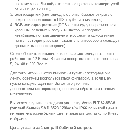
поэтому у нас Вы найдете ленты с цветовой температурой
от 2600К до 12000К),
влагозащитой
(светодиодные ленты бывают открытые,
покрытые париленом, в ПВХ-трубке и в силиконе),
RGB
или
одноцветные
(RGB-ленты будут переливаться
красным, зеленым и голубым цветом и создадут
незабываемую праздничную атмосферу, а одноцветные
ленты, выгодно расставят акценты в интерьере и создадут
дополнительное освещение).
Стоит обратить внимание, что не все светодиодные ленты
работают от 12 Вольт. В нашем ассортименте есть ленты на
5, 24, 48 и 220 Вольт.
Для того, чтобы быстро выбрать и купить светодиодную
ленту, советуем воспользоваться фильтром, а если Вам
нужна консультация или Вы хотите уточнить
дополнительные параметры, советуем обратиться к нашим
менеджерам.
Вы можете купить светодиодную ленту
Verso FLT 82-8WW
(теплый белый) SMD 3528 120leds/m IP66
по низкой цене в
интернет-магазине Умный Свет и заказать доставку по Киеву
и Украине.
Цена указана за 1 метр. В бобине 5 метров.