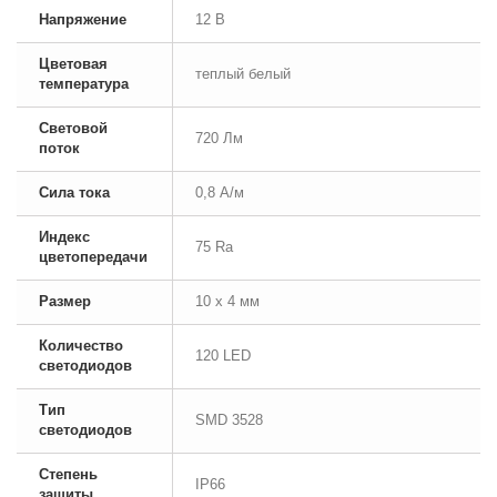
Напряжение
12 В
Цветовая
теплый белый
температура
Световой
720 Лм
поток
Сила тока
0,8 А/м
Индекс
75 Ra
цветопередачи
Размер
10 x 4 мм
Количество
120 LED
светодиодов
Тип
SMD 3528
светодиодов
Степень
IP66
защиты