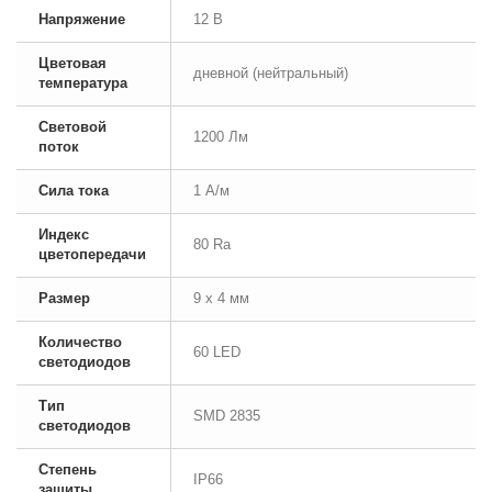
Напряжение
12 В
Цветовая
дневной (нейтральный)
температура
Световой
1200 Лм
поток
Сила тока
1 А/м
Индекс
80 Ra
цветопередачи
Размер
9 x 4 мм
Количество
60 LED
светодиодов
Тип
SMD 2835
светодиодов
Степень
IP66
защиты