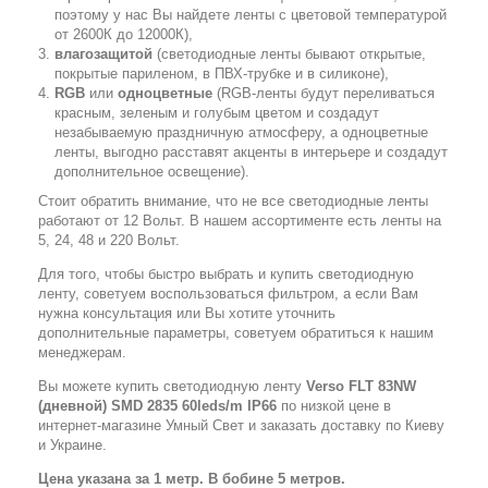
поэтому у нас Вы найдете ленты с цветовой температурой
от 2600К до 12000К),
влагозащитой
(светодиодные ленты бывают открытые,
покрытые париленом, в ПВХ-трубке и в силиконе),
RGB
или
одноцветные
(RGB-ленты будут переливаться
красным, зеленым и голубым цветом и создадут
незабываемую праздничную атмосферу, а одноцветные
ленты, выгодно расставят акценты в интерьере и создадут
дополнительное освещение).
Стоит обратить внимание, что не все светодиодные ленты
работают от 12 Вольт. В нашем ассортименте есть ленты на
5, 24, 48 и 220 Вольт.
Для того, чтобы быстро выбрать и купить светодиодную
ленту, советуем воспользоваться фильтром, а если Вам
нужна консультация или Вы хотите уточнить
дополнительные параметры, советуем обратиться к нашим
менеджерам.
Вы можете купить светодиодную ленту
Verso FLT 83NW
(дневной) SMD 2835 60leds/m IP66
по низкой цене в
интернет-магазине Умный Свет и заказать доставку по Киеву
и Украине.
Цена указана за 1 метр. В бобине 5 метров.