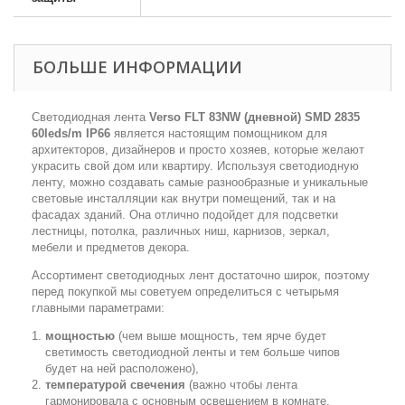
БОЛЬШЕ ИНФОРМАЦИИ
Светодиодная лента
Verso FLT 83NW (дневной) SMD 2835
60leds/m IP66
является настоящим помощником для
архитекторов, дизайнеров и просто хозяев, которые желают
украсить свой дом или квартиру. Используя светодиодную
ленту, можно создавать самые разнообразные и уникальные
световые инсталляции как внутри помещений, так и на
фасадах зданий. Она отлично подойдет для подсветки
лестницы, потолка, различных ниш, карнизов, зеркал,
мебели и предметов декора.
Ассортимент светодиодных лент достаточно широк, поэтому
перед покупкой мы советуем определиться с четырьмя
главными параметрами:
мощностью
(чем выше мощность, тем ярче будет
светимость светодиодной ленты и тем больше чипов
будет на ней расположено),
температурой свечения
(важно чтобы лента
гармонировала с основным освещением в комнате,