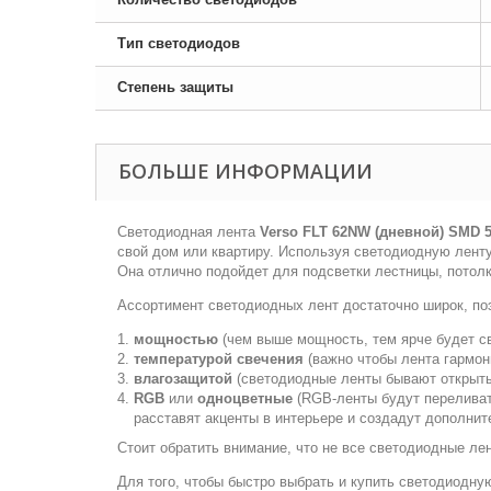
Тип светодиодов
Степень защиты
БОЛЬШЕ ИНФОРМАЦИИ
Светодиодная лента
Verso FLT 62NW (дневной) SMD 5
свой дом или квартиру. Используя светодиодную ленту
Она отлично подойдет для подсветки лестницы, потолк
Ассортимент светодиодных лент достаточно широк, по
мощностью
(чем выше мощность, тем ярче будет св
температурой свечения
(важно чтобы лента гармон
влагозащитой
(светодиодные ленты бывают открытые
RGB
или
одноцветные
(RGB-ленты будут переливат
расставят акценты в интерьере и создадут дополнит
Стоит обратить внимание, что не все светодиодные лен
Для того, чтобы быстро выбрать и купить светодиодну