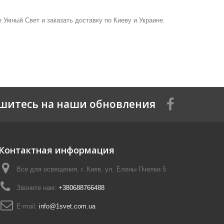
е Умный Свет и заказать доставку по Киеву и Украине.
шитесь на наши обновления
Контактная информация
Все для освещения, г. Киев, ул. Елены Пчелки 5
Звоните нам:
+380688766488
E-mail:
info@1svet.com.ua