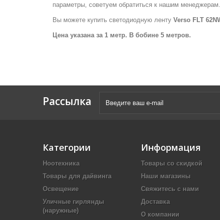
параметры, советуем обратиться к нашим менеджерам
Вы можете купить светодиодную ленту
Verso FLT 62N
Цена указана за 1 метр. В бобине 5 метров.
Рассылка
Категории
Информация
Ноотехника
Товары со скидкой
Товары для дайвинга
Наши магазины
Освещение
Свяжитесь с нами
Уличные гирлянды
Доставка
(наружные)
О компании