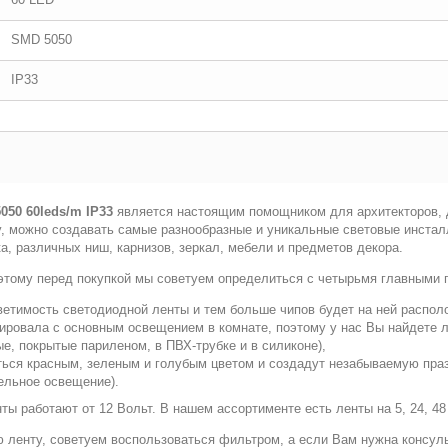
SMD 5050
IP33
050 60leds/m IP33
является настоящим помощником для архитекторов, д
, можно создавать самые разнообразные и уникальные световые инсталл
а, различных ниш, карнизов, зеркал, мебели и предметов декора.
этому перед покупкой мы советуем определиться с четырьмя главными 
етимость светодиодной ленты и тем больше чипов будет на ней распол
ировала с основным освещением в комнате, поэтому у нас Вы найдете ле
, покрытые париленом, в ПВХ-трубке и в силиконе),
ься красным, зеленым и голубым цветом и создадут незабываемую пра
ельное освещение).
ты работают от 12 Вольт. В нашем ассортименте есть ленты на 5, 24, 48 
ю ленту, советуем воспользоваться фильтром, а если Вам нужна консул