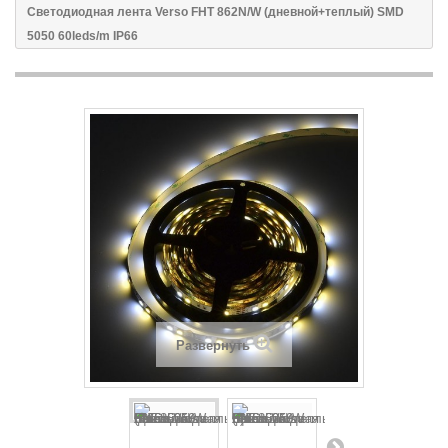
Светодиодная лента Verso FHT 862N/W (дневной+теплый) SMD
5050 60leds/m IP66
Развернуть