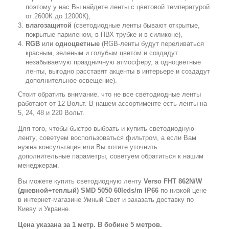
поэтому у нас Вы найдете ленты с цветовой температурой
от 2600К до 12000К),
влагозащитой
(светодиодные ленты бывают открытые,
покрытые париленом, в ПВХ-трубке и в силиконе),
RGB
или
одноцветные
(RGB-ленты будут переливаться
красным, зеленым и голубым цветом и создадут
незабываемую праздничную атмосферу, а одноцветные
ленты, выгодно расставят акценты в интерьере и создадут
дополнительное освещение).
Стоит обратить внимание, что не все светодиодные ленты
работают от 12 Вольт. В нашем ассортименте есть ленты на
5, 24, 48 и 220 Вольт.
Для того, чтобы быстро выбрать и купить светодиодную
ленту, советуем воспользоваться фильтром, а если Вам
нужна консультация или Вы хотите уточнить
дополнительные параметры, советуем обратиться к нашим
менеджерам.
Вы можете купить светодиодную ленту
Verso FHT 862N/W
(дневной+теплый) SMD 5050 60leds/m IP66
по низкой цене
в интернет-магазине Умный Свет и заказать доставку по
Киеву и Украине.
Цена указана за 1 метр. В бобине 5 метров.