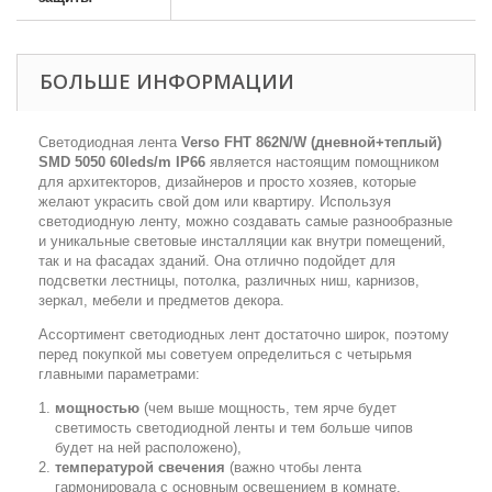
БОЛЬШЕ ИНФОРМАЦИИ
Светодиодная лента
Verso FHT 862N/W (дневной+теплый)
SMD 5050 60leds/m IP66
является настоящим помощником
для архитекторов, дизайнеров и просто хозяев, которые
желают украсить свой дом или квартиру. Используя
светодиодную ленту, можно создавать самые разнообразные
и уникальные световые инсталляции как внутри помещений,
так и на фасадах зданий. Она отлично подойдет для
подсветки лестницы, потолка, различных ниш, карнизов,
зеркал, мебели и предметов декора.
Ассортимент светодиодных лент достаточно широк, поэтому
перед покупкой мы советуем определиться с четырьмя
главными параметрами:
мощностью
(чем выше мощность, тем ярче будет
светимость светодиодной ленты и тем больше чипов
будет на ней расположено),
температурой свечения
(важно чтобы лента
гармонировала с основным освещением в комнате,