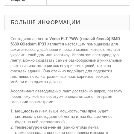
БОЛЬШЕ ИНФОРМАЦИИ
Светодиодная лента
Verso FLT 7WW (теплый белый) SMD
5630 60leds/m IP33
является настоящим помощником для
архитекторов, дизайнеров и просто хозяев, которые желают
украсить свой дом или квартиру. Используя светодиодную
ленту, можно создавать самые разнообразные и уникальные
световые инсталляции как внутри помещений, так и на
фасадах зданий. Она отлично подойдет для подсветки
лестницы, потолка, различных ниш, карнизов, зеркал,
мебели и предметов декора.
Ассортимент светодиодных лент достаточно широк, поэтому
перед покупкой мы советуем определиться с четырьмя
главными параметрами:
мощностью
(чем выше мощность, тем ярче будет
светимость светодиодной ленты и тем больше чипов
будет на ней расположено),
температурой свечения
(важно чтобы лента
гармонировала с основным освещением в комнате,