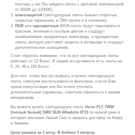
поэтому у нас Вы найдете ленты с цветовой температурой
от 2600К до 12000К),
влагозащитой
(светодиодные ленты бывают открытые,
покрытые париленом, в ПВХ-трубке и в силиконе),
RGB
или
одноцветные
(RGB-ленты будут переливаться
красным, зеленым и голубым цветом и создадут
незабываемую праздничную атмосферу, а одноцветные
ленты, выгодно расставят акценты в интерьере и создадут
дополнительное освещение).
Стоит обратить внимание, что не все светодиодные ленты
работают от 12 Вольт. В нашем ассортименте есть ленты на
5, 24, 48 и 220 Вольт.
Для того, чтобы быстро выбрать и купить светодиодную
ленту, советуем воспользоваться фильтром, а если Вам
нужна консультация или Вы хотите уточнить
дополнительные параметры, советуем обратиться к нашим
менеджерам.
Вы можете купить светодиодную ленту
Verso FLT 7WW
(теплый белый) SMD 5630 60leds/m IP33
по низкой цене в
интернет-магазине Умный Свет и заказать доставку по Киеву
и Украине.
Цена указана за 1 метр. В бобине 5 метров.