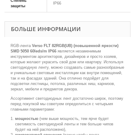
Степень
IP66
защиты
БОЛЬШЕ ИНФОРМАЦИИ
RGB-лента
Verso FLT 82RGB(UB) (повышенной яркости)
SMD 5050 60leds/m IP66
является незаменимым
инструментом архитекторов, дизайнеров и просто хозяев,
которые желают украсить свой дом или квартиру. Используя
светодиодную ленту, можно создавать самые разнообразные
и уникальные световые инсталляции как внутри помещений,
так и на фасадах зданий. Она отлично подойдет для
подсветки лестницы, потолка, различных ниш, карнизов,
зеркал, мебели и предметов декора.
Ассортимент светодиодных лент достаточно широк, поэтому
перед покупкой мы советуем определиться с четырьмя
главными параметрами:
мощностью
(чем выше мощность, тем ярче будет
светимость светодиодной ленты и тем больше чипов
будет на ней расположено),
температурой свечения
(важно чтобы лента