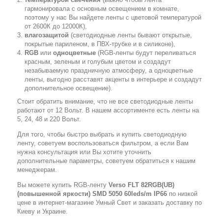
гармонировала с основным освещением в комнате,
поэтому у нас Вы найдете ленты с цветовой температурой
от 2600К до 12000К),
влагозащитой
(светодиодные ленты бывают открытые,
покрытые париленом, в ПВХ-трубке и в силиконе),
RGB
или
одноцветные
(RGB-ленты будут переливаться
красным, зеленым и голубым цветом и создадут
незабываемую праздничную атмосферу, а одноцветные
ленты, выгодно расставят акценты в интерьере и создадут
дополнительное освещение).
Стоит обратить внимание, что не все светодиодные ленты
работают от 12 Вольт. В нашем ассортименте есть ленты на
5, 24, 48 и 220 Вольт.
Для того, чтобы быстро выбрать и купить светодиодную
ленту, советуем воспользоваться фильтром, а если Вам
нужна консультация или Вы хотите уточнить
дополнительные параметры, советуем обратиться к нашим
менеджерам.
Вы можете купить RGB-ленту
Verso FLT 82RGB(UB)
(повышенной яркости) SMD 5050 60leds/m IP66
по низкой
цене в интернет-магазине Умный Свет и заказать доставку по
Киеву и Украине.