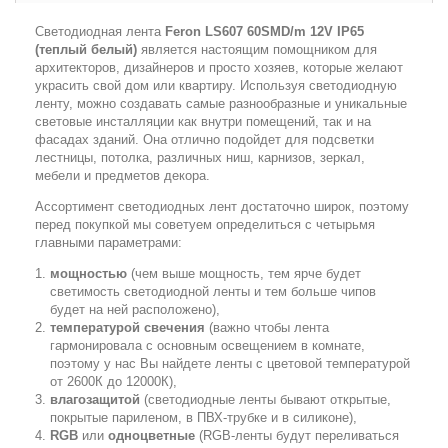
Светодиодная лента
Feron LS607 60SMD/m 12V IP65
(теплый белый)
является настоящим помощником для
архитекторов, дизайнеров и просто хозяев, которые желают
украсить свой дом или квартиру. Используя светодиодную
ленту, можно создавать самые разнообразные и уникальные
световые инсталляции как внутри помещений, так и на
фасадах зданий. Она отлично подойдет для подсветки
лестницы, потолка, различных ниш, карнизов, зеркал,
мебели и предметов декора.
Ассортимент светодиодных лент достаточно широк, поэтому
перед покупкой мы советуем определиться с четырьмя
главными параметрами:
мощностью
(чем выше мощность, тем ярче будет
светимость светодиодной ленты и тем больше чипов
будет на ней расположено),
температурой свечения
(важно чтобы лента
гармонировала с основным освещением в комнате,
поэтому у нас Вы найдете ленты с цветовой температурой
от 2600К до 12000К),
влагозащитой
(светодиодные ленты бывают открытые,
покрытые париленом, в ПВХ-трубке и в силиконе),
RGB
или
одноцветные
(RGB-ленты будут переливаться