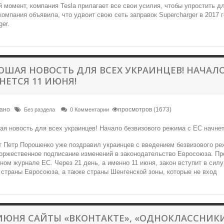
 момент, компания Tesla прилагает все свои усилия, чтобы упростить д
омпания объявила, что удвоит свою сеть заправок Supercharger в 2017 го
ger.
ОШАЯ НОВОСТЬ ДЛЯ ВСЕХ УКРАИНЦЕВ! НАЧАЛО
НЕТСЯ 11 ИЮНЯ!
вано
просмотров (1673)
Без раздела
0 Комментарии
 Петр Порошенко уже поздравил украинцев с введением безвизового ре
оржественное подписание изменений в законодательство Евросоюза. Пр
ом журнале ЕС. Через 21 день, а именно 11 июня, закон вступит в сил
 страны Евросоюза, а также страны Шенгенской зоны, которые не вход
 ИЮНЯ САЙТЫ «ВКОНТАКТЕ», «ОДНОКЛАССНИКИ»