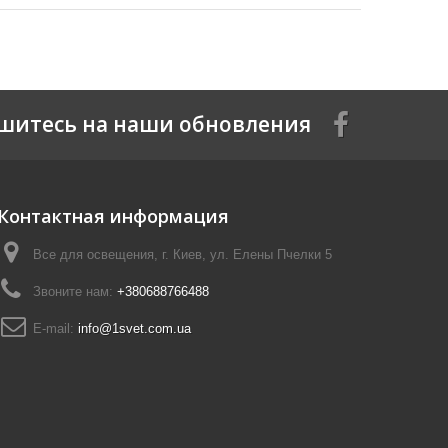
шитесь на наши обновления
Контактная информация
Все для освещения, г. Киев, ул. Елены Пчелки 5
Звоните нам:
+380688766488
E-mail:
info@1svet.com.ua