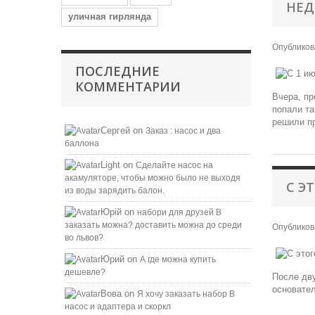
НЕД
уличная гирлянда
Опублико
ПОСЛЕДНИЕ
КОММЕНТАРИИ
Вчера, пр
попали та
решили пр
Сергей
on
Заказ : насос и два
баллона
Light
on
Сделайте насос на
акамуляторе, чтобы можно было не выходя
С Э
из воды зарядить балон.
Юрій
on
набори для друзей B
заказать можна? доставить можна до среди
Опублико
во львов?
Юрий
on
А где можна купить
дешевле?
После дву
основател
Вова
on
Я хочу заказать набор B
насос и адаптера и скоркл