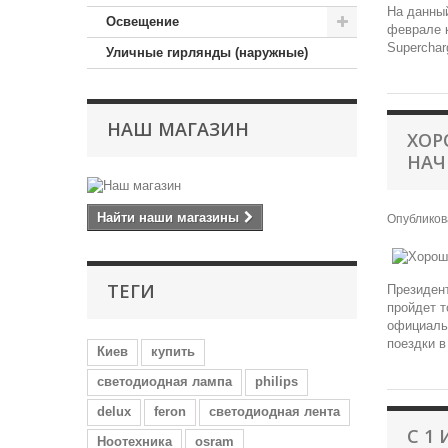
На данный
Освещение
феврале к
Superchar
Уличные гирлянды (наружные)
НАШ МАГАЗИН
ХОР
НАЧ
Найти наши магазины
Опублико
ТЕГИ
Президент
пройдет т
официальн
поездки в
Киев
купить
светодиодная лампа
philips
delux
feron
светодиодная лента
С 1
Ноотехника
osram