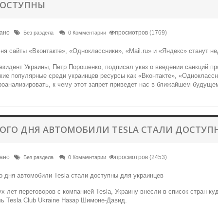
ОСТУПНЫ
вано
просмотров (1769)
Без раздела
0 Комментарии
езидент Украины, Петр Порошенко, подписал указ о введении санкций пр
кие популярные среди украинцев ресурсы как «Вконтакте», «Одноклассни
оанализировать, к чему этот запрет приведет нас в ближайшем будуще
ТОГО ДНЯ АВТОМОБИЛИ TESLA СТАЛИ ДОСТУП
вано
просмотров (2453)
Без раздела
0 Комментарии
х лет переговоров с компанией Tesla, Украину внесли в список стран к
ь Tesla Club Ukraine Назар Шимоне-Давид.