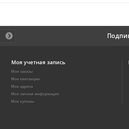
Подпи
Моя учетная запись
Мои заказы
Мои квитанции
Мои адреса
Моя личная информация
Мои купоны