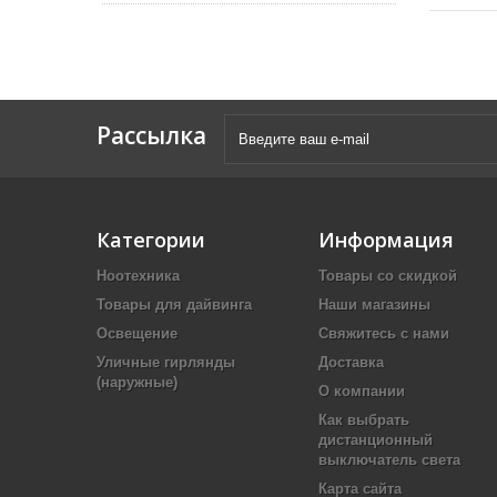
Рассылка
Категории
Информация
Ноотехника
Товары со скидкой
Товары для дайвинга
Наши магазины
Освещение
Свяжитесь с нами
Уличные гирлянды
Доставка
(наружные)
О компании
Как выбрать
дистанционный
выключатель света
Карта сайта