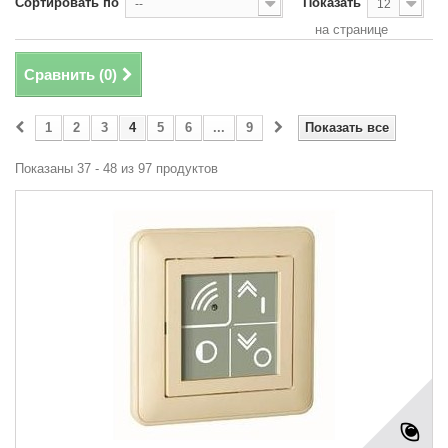
Сортировать по
Показать
--
12
на странице
Сравнить (
0
)
1
2
3
4
5
6
...
9
Показать все
Показаны 37 - 48 из 97 продуктов