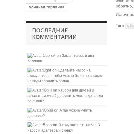
извержен
обратно,
уличная гирлянда
Источник:
Теги
scie
ПОСЛЕДНИЕ
КОММЕНТАРИИ
Сергей
on
Заказ : насос и два
баллона
Light
on
Сделайте насос на
акамуляторе, чтобы можно было не выходя
из воды зарядить балон.
Юрій
on
набори для друзей B
заказать можна? доставить можна до среди
во львов?
Юрий
on
А где можна купить
дешевле?
Вова
on
Я хочу заказать набор B
насос и адаптера и скоркл