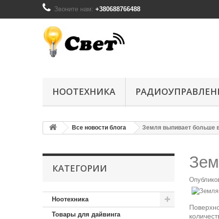
Звоните нам:
+380688766488
НООТЕХНИКА
РАДИОУПРАВЛЕН
Все новости блога
Земля выпивает больше 
Зем
КАТЕГОРИИ
Опублик
Ноотехника
Поверхно
Товары для дайвинга
количест