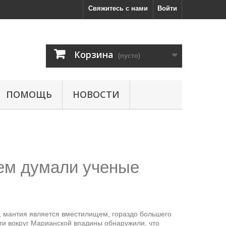
Свяжитесь с нами
Войти
Корзина
(пусто)
ПОМОЩЬ
НОВОСТИ
ем думали ученые
ь, мантия является вместилищем, гораздо большего
ти вокруг Марианской впадины обнаружили, что