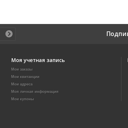
Подпи
Моя учетная запись
Мои заказы
Мои квитанции
Мои адреса
Моя личная информация
Мои купоны