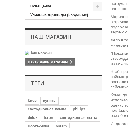
погружаю
Освещение
наше пон
Уличные гирлянды (наружные)
Марианск
встречаю
подполза
верхнюю 
НАШ МАГАЗИН
Дело в т
минералы
"Предыду
утвержда
Найти наши магазины
изначаль
Чтобы ра
сейсмогр
располож
ТЕГИ
сейсмиче
Команда 
использо
Киев
купить
оценку т
светодиодная лампа
philips
чем было
раза бол
delux
feron
светодиодная лента
И где же
Ноотехника
osram