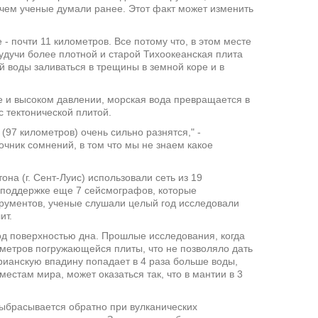
чем ученые думали ранее. Этот факт может изменить
- почти 11 километров. Все потому что, в этом месте
удучи более плотной и старой Тихоокеанская плита
й воды заливаться в трещины в земной коре и в
ре и высоком давлении, морская вода превращается в
с тектонической плитой.
(97 километров) очень сильно разнятся," -
очник сомнений, в том что мы не знаем какое
на (г. Сент-Луис) использовали сеть из 19
 поддержке еще 7 сейсмографов, которые
рументов, ученые слушали целый год исследовали
ит.
под поверхностью дна. Прошлые исследования, когда
ометров погружающейся плиты, что не позволяло дать
рианскую впадину попадает в 4 раза больше воды,
естам мира, может оказаться так, что в мантии в 3
 выбрасывается обратно при вулканических