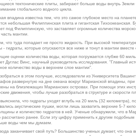
щиеся тектонические плиты, забирают больше воды внутрь Земли 
имание глобального водного цикла.
ая впадина известна тем, что это самое глубокое место на планете 
тся небольшая Филиппинская плита и гигантская Тихоокеанская. Б
ет под Филиппинскую, что заставляет огромные количества морско
часть мантии.
ом, что туда попадает не просто жидкость. При высокой температу
 - гидраты, которые опускаются все ниже и тонут в мантии вместе 
щие оценки количества воды, которая погружается глубже 60 миль 
ет Дуглас Винс, научный руководитель исследования. "Главный ист
ное количество воды в верхнем слое мантии".
зобраться в этом получше, исследователи из Университета Вашингто
афов развернутую на дне океана вокруг Марианской впадины, при
ены на близлежащих Марианских островах. При помощи этих инст
ские движения, чтобы лучше разобраться в структуре и скорости пл
выяснила, что гидраты уходят вглубь на 20 миль (32 километра), 
вались акустические пушки, могли лишь захватить верхние 5-7 кил
олщины и количество гидратов в ней. Ученые обнаружили, что в Ма
 рассчитано ранее. Если эту цифру применить к другим подобным м
ьше воды чем мы думаем.
 вода заканчивает свой путь? Большинство ученых думает, что она