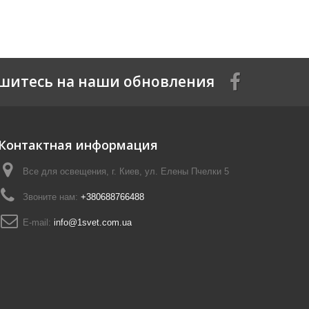
шитесь на наши обновления
Контактная информация
Все для освещения, г. Киев, ул. Елены Пчелки 5
Звоните нам:
+380688766488
E-mail:
info@1svet.com.ua