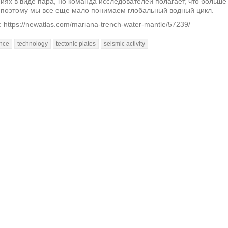
иях в виде пара, но команда исследователей полагает, что больш
 поэтому мы все еще мало понимаем глобальный водный цикл.
 https://newatlas.com/mariana-trench-water-mantle/57239/
nce
technology
tectonic plates
seismic activity