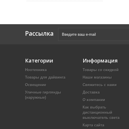
Рассылка
Категории
Информация
Ноотехника
Товары со скидкой
Товары для дайвинга
Наши магазины
Освещение
Свяжитесь с нами
Уличные гирлянды
Доставка
(наружные)
О компании
Как выбрать
дистанционный
выключатель света
Карта сайта