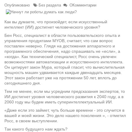
Опубликовано
Без раздела
ОКомментарии
Как вы думаете, что произойдет, если искусственный
интеллект (ИИ) достигнет человеческого уровня?
Бен Росс, специалист в области пользовательского опыта и
управления продуктами MYOB, считает, что сам вопрос
поставлен неверно. Глядя на достижения аппаратного и
программного обеспечения, надо спрашивать не «если», а
«когда». Как технический специалист, Росс очень увлечен
возможностями автоматизации и искусственного интеллекта.
Он цитирует закон Мура, который гласит, что вычислительная
мощность машин удваивается каждые двенадцать месяцев.
Этот закон работает уже на протяжении 50 лет, вплоть до
сегодняшнего дня.
Тем не менее, если мы усредним предсказания экспертов, то
ИИ достигнет уровня человеческого развития к 2040 году, а в
2060 году мы будем иметь суперинтеллектуальный ИИ.
«Даже если это займет, чуть больше времени - это случится в
вашей и моей жизни. Это дело нашего поколения », - отметил
Росс, в своем выступлении.
Так какого будущего нам ждать?