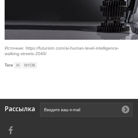
Источник: https://futurism.com/ai-human-level-intelligence-
walking-streets-2040/
Теги
AI
MYOB
Рассылка