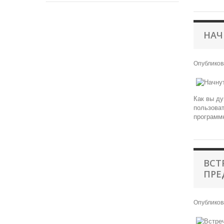
НАЧ
Опублико
Как вы ду
пользоват
программн
ВСТ
ПРЕ
Опублико