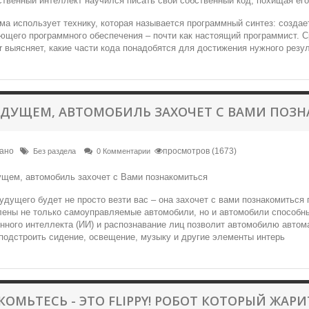
ма использует технику, которая называется программный синтез: создае
щего программного обеспечения – почти как настоящий программист. С
 выясняет, какие части кода понадобятся для достижения нужного резул
УДУЩЕМ, АВТОМОБИЛЬ ЗАХОЧЕТ С ВАМИ ПОЗ
вано
просмотров (1673)
Без раздела
0 Комментарии
дущего будет не просто везти вас – она захочет с вами познакомиться 
лены не только самоуправляемые автомобили, но и автомобили способн
нного интеллекта (ИИ) и распознавание лиц позволит автомобилю автома
подстроить сидение, освещение, музыку и другие элементы интерь
КОМЬТЕСЬ - ЭТО FLIPPY! РОБОТ КОТОРЫЙ ЖАРИ