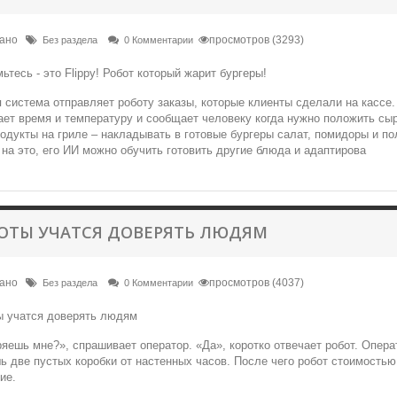
вано
просмотров (3293)
Без раздела
0 Комментарии
система отправляет роботу заказы, которые клиенты сделали на кассе. 
ет время и температуру и сообщает человеку когда нужно положить сыр
одукты на гриле – накладывать в готовые бургеры салат, помидоры и п
на это, его ИИ можно обучить готовить другие блюда и адаптирова
ОТЫ УЧАТСЯ ДОВЕРЯТЬ ЛЮДЯМ
вано
просмотров (4037)
Без раздела
0 Комментарии
яешь мне?», спрашивает оператор. «Да», коротко отвечает робот. Операт
ь две пустых коробки от настенных часов. После чего робот стоимостью
ие.