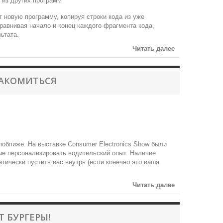
т новую программу, копируя строки кода из уже
равнивая начало и конец каждого фрагмента кода,
ьтата.
Читать далее
НАКОМИТЬСЯ
поближе. На выставке Consumer Electronics Show были
ые персонализировать водительский опыт. Наличие
тически пустить вас внутрь (если конечно это ваша
Читать далее
Т БУРГЕРЫ!