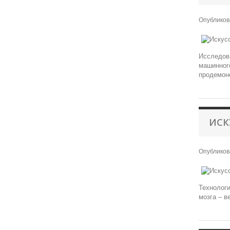
Опублико
Исследов
машинного
продемонс
ИСК
Опублико
Технологи
мозга – в