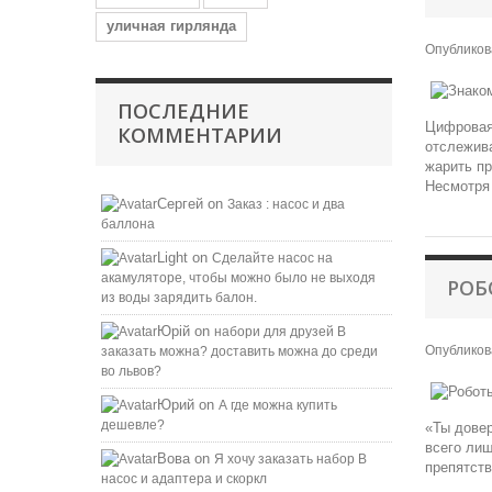
уличная гирлянда
Опублико
ПОСЛЕДНИЕ
Цифровая 
КОММЕНТАРИИ
отслежива
жарить пр
Несмотря 
Сергей
on
Заказ : насос и два
баллона
Light
on
Сделайте насос на
акамуляторе, чтобы можно было не выходя
РОБ
из воды зарядить балон.
Юрій
on
набори для друзей B
Опублико
заказать можна? доставить можна до среди
во львов?
Юрий
on
А где можна купить
дешевле?
«Ты довер
всего лиш
Вова
on
Я хочу заказать набор B
препятств
насос и адаптера и скоркл