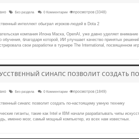
вано
просмотров (3348)
Без раздела
0 Комментарии
ательская компания Илона Маска, OpenAI, уже давно уделяет внимание
 обучения, благодаря которой, ИИ улучшает качество принятых решений
трировала свои разработки в турнире The International, посвященном игр
УССТВЕННЫЙ СИНАПС ПОЗВОЛИТ СОЗДАТЬ П
вано
просмотров (1849)
Без раздела
0 Комментарии
ческие гиганты, такие как Intel и IBM начали разрабатывать чипы искус
едь, именно мозг, самый мощный компьютер, из всех нам известных.