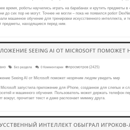
ее время, роботы научились играть на барабанах и крутить предметы в
ни до сих пор не могут. Точнее не могли – пока не появился робот DexN
али машинное обучение для тренировки искусственного интеллекта, и те
т предметы, находящиеся перед ним.
ЛОЖЕНИЕ SEEING AI ОТ MICROSOFT ПОМОЖЕТ
вано
просмотров (2425)
Без раздела
0 Комментарии
Microsoft запустила приложение для iPhone, созданное для слепых и с
осетей и машинного обучения. Пользователь может держать телефон пер
т вокруг, прочитает текст и даже распознает мимику друга.
УССТВЕННЫЙ ИНТЕЛЛЕКТ ОБЫГРАЛ ИГРОКОВ-