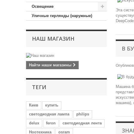
Освещение
Эта систе
существую
Уличные гирлянды (наружные)
DeepCoder
НАШ МАГАЗИН
В Б
Найти наши магазины
Опублико
ТЕГИ
Машина бу
представ
искусстве
машина), 
Киев
купить
светодиодная лампа
philips
delux
feron
светодиодная лента
ЗНА
Ноотехника
osram