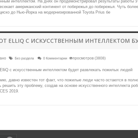
нным интеллектом. На днях он продемонстрировал результаты работы эт
есекает американский континент от побережья до побережья. Чуть более 
иско до Нью-Йорка на модернизированной Toyota Prius бе
ОТ ELLIQ C ИСКУССТВЕННЫМ ИНТЕЛЛЕКТОМ 
вано
просмотров (3808)
Без раздела
0 Комментарии
ию, давно известен тот факт, что пожилые люди часто остаются в полном
 решить эту проблему, создав на основе искусственного интеллекта роб
 CES 2019.