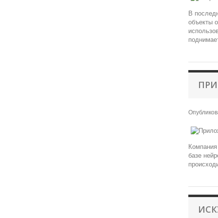
В последн
объекты о
использов
поднимае
ПРИ
Опублико
Компания 
базе нейр
происходи
ИСК