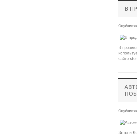
В П
Опублико
В прошлом
используе
сайте sto
АВТ
ПОБ
Опублико
Энтони Ле