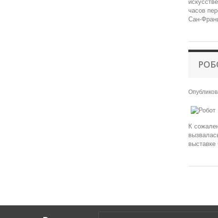
искусстве
часов пер
Сан-Франц
РОБ
Опублико
К сожален
вызвалась
выставке