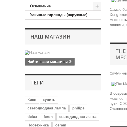
Освещение
Самые бол
Dong Ener
Уличные гирлянды (наружные)
мощностью
лопасти, 
НАШ МАГАЗИН
THE
МЕС
Найти наши магазины
Опублико
ТЕГИ
В совреме
мощнее пр
Киев
купить
пути. С 2
светодиодная лампа
philips
Оказалось
delux
feron
светодиодная лента
Ноотехника
osram