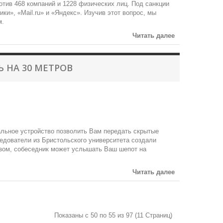
отив 468 компаний и 1228 физических лиц. Под санкции
ки», «Mail.ru» и «Яндекс». Изучив этот вопрос, мы
м.
Читать далее
 НА 30 МЕТРОВ
тальное устройство позволить Вам передать скрытые
едователи из Бристольского университета создали
азом, собеседник может услышать Ваш шепот на
Читать далее
Показаны с 50 по 55 из 97 (11 Страниц)