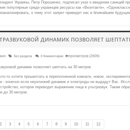
езидент Украины, Петр Порошенко, подписал указ о введении санкций пр
кие популярные среди украинцев ресурсы как «Вконтакте», «Одноклассни
оанализировать, к чему этот запрет приведет нас в ближайшем будуще
ТРАЗВУКОВОЙ ДИНАМИК ПОЗВОЛЯЕТ ШЕПТАТЬ
вано
просмотров (2609)
Без раздела
0 Комментарии
что-то хотите прошептать в переполненной комнате, новое, эксперимен
и - конечно если неуклюжий динамик и электроды не выдадут Вас. Иссл
стройство, которое переводит выражение лица в ультразвук. Таким обр
и до 30 метров.
2
3
4
5
6
7
8
9
10
11
12