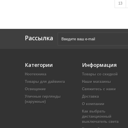
13
Рассылка
Категории
Информация
Ноотехника
Товары со скидкой
Товары для дайвинга
Наши магазины
Освещение
Свяжитесь с нами
Уличные гирлянды
Доставка
(наружные)
О компании
Как выбрать
дистанционный
выключатель света