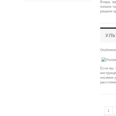
Вчера, пр
попали та
решили пр
УЛЬ
Опублико
Если вы, 
инструкци
носимое у
расстояни
1