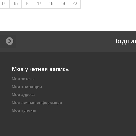
14
15
16
17
18
19
20
Подпи
Моя учетная запись
Мои заказы
Мои квитанции
Мои адреса
Моя личная информация
Мои купоны