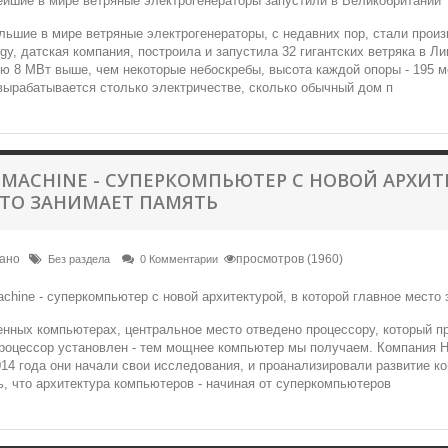
ьшие в мире ветряные электрогенераторы, с недавних пор, стали прои
gy, датская компания, построила и запустила 32 гигантских ветряка в 
 8 МВт выше, чем некоторые небоскребы, высота каждой опоры - 195 ме
вырабатывается столько электричестве, сколько обычный дом п
 MACHINE - СУПЕРКОМПЬЮТЕР С НОВОЙ АРХИТ
ТО ЗАНИМАЕТ ПАМЯТЬ
вано
просмотров (1960)
Без раздела
0 Комментарии
нных компьютерах, центральное место отведено процессору, который п
оцессор установлен - тем мощнее компьютер мы получаем. Компания Hew
014 года они начали свои исследования, и проанализировали развитие 
, что архитектура компьютеров - начиная от суперкомпьютеров