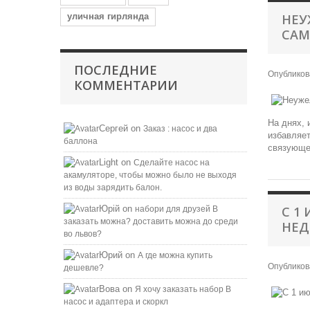
уличная гирлянда
НЕУ
САМ
ПОСЛЕДНИЕ
Опублико
КОММЕНТАРИИ
На днях, 
Сергей
on
Заказ : насос и два
избавляет
баллона
связующем
Light
on
Сделайте насос на
акамуляторе, чтобы можно было не выходя
из воды зарядить балон.
Юрій
on
С 1
набори для друзей B
заказать можна? доставить можна до среди
НЕД
во львов?
Юрий
on
А где можна купить
Опублико
дешевле?
Вова
on
Я хочу заказать набор B
насос и адаптера и скоркл