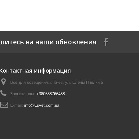
шитесь на наши обновления
Контактная информация
Все для освещения, г. Киев, ул. Елены Пчелки 5
Звоните нам:
+380688766488
E-mail:
info@1svet.com.ua