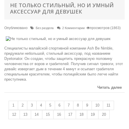
НЕ ТОЛЬКО СТИЛЬНЫЙ, НО И УМНЫЙ
АКСЕССУАР ДЛЯ ДЕВУШЕК
Опубликовано
просмотров (1863)
Без раздела
2 Комментарии
Специалисты малайской спортивной компании Ash Be Nimble,
придумали небольшой, стильный аксессуар, под названием
Dyetonator. Он создан, чтобы защитить прекрасную половину
человечества от воров и грабителей. Получив сигнал тревоги, этот
девайс извергает дым в течении 4 минут и осыпает грабителя
специальным красителем, чтобы полицейским было легче найти
преступника.
Читать далее
1
2
3
4
5
6
7
8
9
10
11
12
13
14
15
16
17
18
19
20