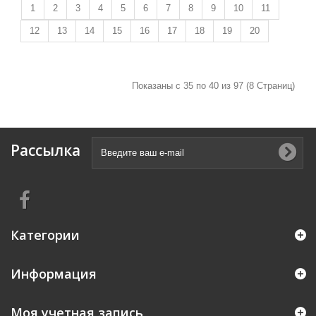
1
2
3
4
5
6
7
8
9
10
11
12
13
14
15
16
17
18
19
20
Показаны с 35 по 40 из 97 (8 Страниц)
Рассылка
Категории
Информация
Моя учетная запись