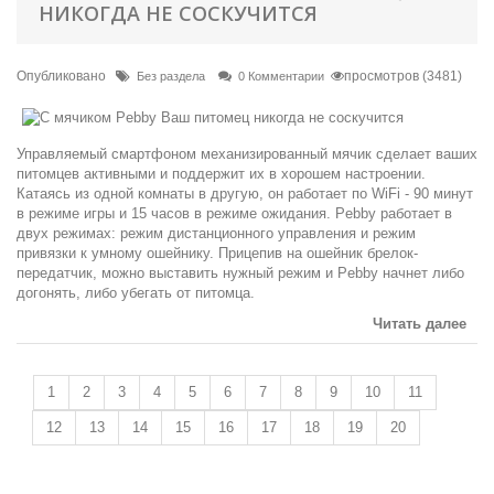
НИКОГДА НЕ СОСКУЧИТСЯ
Опубликовано
просмотров (3481)
Без раздела
0 Комментарии
Управляемый смартфоном механизированный мячик сделает ваших
питомцев активными и поддержит их в хорошем настроении.
Катаясь из одной комнаты в другую, он работает по WiFi - 90 минут
в режиме игры и 15 часов в режиме ожидания. Pebby работает в
двух режимах: режим дистанционного управления и режим
привязки к умному ошейнику. Прицепив на ошейник брелок-
передатчик, можно выставить нужный режим и Pebby начнет либо
догонять, либо убегать от питомца.
Читать далее
1
2
3
4
5
6
7
8
9
10
11
12
13
14
15
16
17
18
19
20